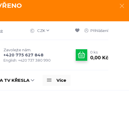
AVŘENO
ce
CZK
Přihlášení
Zavolejte nám.
0
ks
+420 775 627 848
0,00 Kč
English: +420 737 380 990
A TV KŘESLA
Více