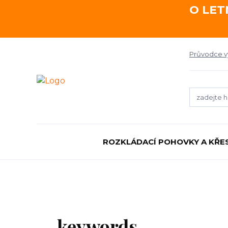
O LET
Průvodce 
ROZKLÁDACÍ POHOVKY A KŘE
keywords