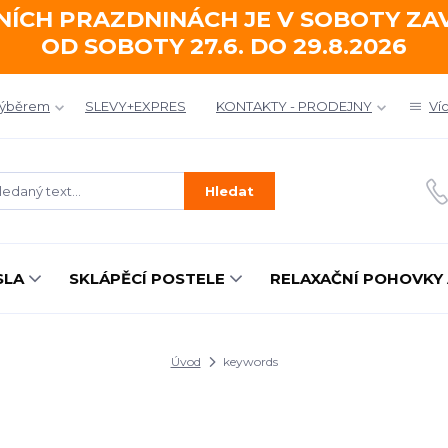
NÍCH PRAZDNINÁCH JE V SOBOTY Z
OD SOBOTY 27.6. DO 29.8.2026
výběrem
SLEVY+EXPRES
KONTAKTY - PRODEJNY
Ví
Hledat
SLA
SKLÁPĚCÍ POSTELE
RELAXAČNÍ POHOVKY 
Úvod
keywords