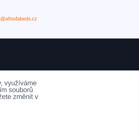
o@allsofabeds.cz
y, využíváme
ním souborů
žete změnit v