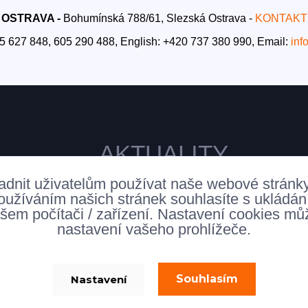
OSTRAVA -
Bohumínská 788/61, Slezská Ostrava -
KONTAKT
5 627 848, 605 290 488,
English: +420 737 380 990,
Email:
inf
AKTUALITY
adnit uživatelům používat naše webové stránk
oužíváním našich stránek souhlasíte s ukládá
šem počítači / zařízení. Nastavení cookies mů
nastavení vašeho prohlížeče.
Souhlasím
Nastavení
allsofabeds
Vytvořeno na
Eshop-rychle.cz