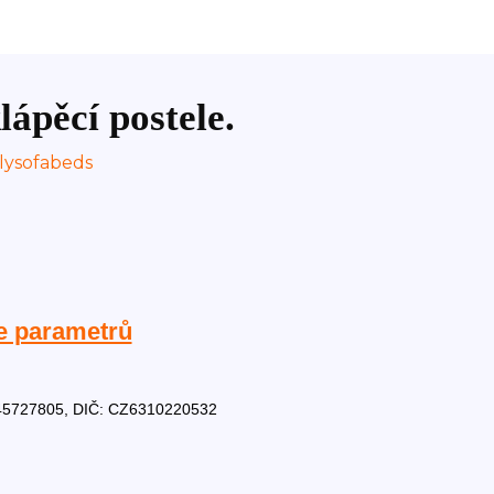
lápěcí postele.
e parametrů
Č: 45727805, DIČ: CZ6310220532