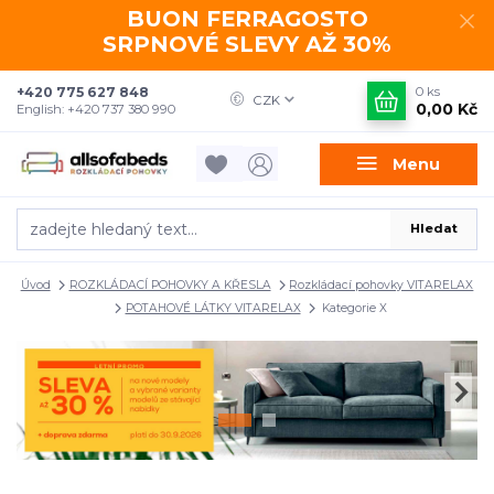
BUON FERRAGOSTO
SRPNOVÉ SLEVY AŽ 30%
+420 775 627 848
0
ks
CZK
0,00 Kč
English: +420 737 380 990
Menu
Hledat
Úvod
ROZKLÁDACÍ POHOVKY A KŘESLA
Rozkládací pohovky VITARELAX
POTAHOVÉ LÁTKY VITARELAX
Kategorie X