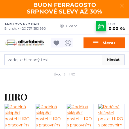
BUON FERRAGOSTO
SRPNOVÉ SLEVY AŽ 30%
+420 775 627 848
0
ks
CZK
0,00 Kč
English: +420 737 380 990
Menu
Hledat
Úvod
HIRO
HIRO