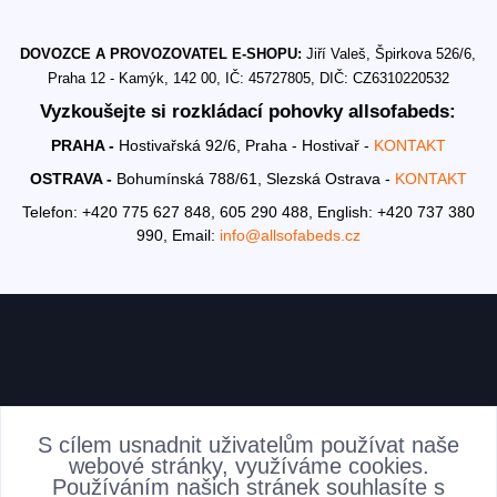
DOVOZCE A PROVOZOVATEL E-SHOPU:
Jiří Valeš, Špirkova 526/6,
Praha 12 - Kamýk, 142 00, IČ: 45727805, DIČ: CZ6310220532
Vyzkoušejte si rozkládací pohovky allsofabeds:
PRAHA -
Hostivařská 92/6, Praha - Hostivař -
KONTAKT
OSTRAVA -
Bohumínská 788/61, Slezská Ostrava -
KONTAKT
Telefon: +420 775 627 848, 605 290 488,
English: +420 737 380
990,
Email:
info@allsofabeds.cz
AKTUALITY
S cílem usnadnit uživatelům používat naše
webové stránky, využíváme cookies.
Používáním našich stránek souhlasíte s