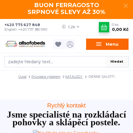
BUON FERRAGOSTO
SRPNOVÉ SLEVY AŽ 30%
+420 775 627 848
0
ks
CZK
0,00 Kč
English: +420 737 380 990
Menu
Hledat
Úvod
Průvodce výběrem
KATALOGY
DIENNE SALOTTI
Rychlý kontakt
Jsme specialisté na rozkládací
pohovky a sklápěcí postele.