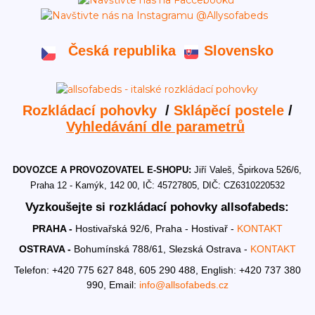
Česká republika
Slovensko
Rozkládací pohovky
/
Sklápěcí postele
/
Vyhledávání dle parametrů
DOVOZCE A PROVOZOVATEL E-SHOPU:
Jiří Valeš, Špirkova 526/6,
Praha 12 - Kamýk, 142 00, IČ: 45727805, DIČ: CZ6310220532
Vyzkoušejte si rozkládací pohovky allsofabeds:
PRAHA -
Hostivařská 92/6, Praha - Hostivař -
KONTAKT
OSTRAVA -
Bohumínská 788/61, Slezská Ostrava -
KONTAKT
Telefon: +420 775 627 848, 605 290 488,
English: +420 737 380
990,
Email:
info@allsofabeds.cz