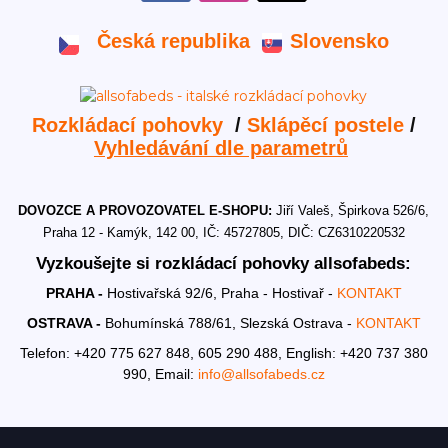
Česká republika
Slovensko
Rozkládací pohovky
/
Sklápěcí postele
/
Vyhledávání dle parametrů
DOVOZCE A PROVOZOVATEL E-SHOPU:
Jiří Valeš, Špirkova 526/6,
Praha 12 - Kamýk, 142 00, IČ: 45727805, DIČ: CZ6310220532
Vyzkoušejte si rozkládací pohovky allsofabeds:
PRAHA -
Hostivařská 92/6, Praha - Hostivař -
KONTAKT
OSTRAVA -
Bohumínská 788/61, Slezská Ostrava -
KONTAKT
Telefon: +420 775 627 848, 605 290 488,
English: +420 737 380
990,
Email:
info@allsofabeds.cz