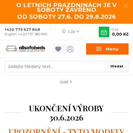
O LETNÍCH PRAZDNINÁCH JE V
SOBOTY ZAVŘENO
OD SOBOTY 27.6. DO 29.8.2026
+420 775 627 848
0
ks
CZK
0,00 Kč
English: +420 737 380 990
Menu
Hledat
Úvod
UKONČENÍ VÝROBY
30.6.2026
UPOZORNĚNÍ - TYTO MODELY