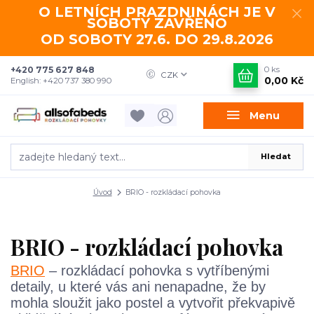
O LETNÍCH PRAZDNINÁCH JE V
SOBOTY ZAVŘENO
OD SOBOTY 27.6. DO 29.8.2026
+420 775 627 848
0
ks
CZK
0,00 Kč
English: +420 737 380 990
Menu
Hledat
Úvod
BRIO - rozkládací pohovka
BRIO - rozkládací pohovka
BRIO
– rozkládací pohovka s vytříbenými
detaily, u které vás ani nenapadne, že by
mohla sloužit jako postel a vytvořit překvapivě