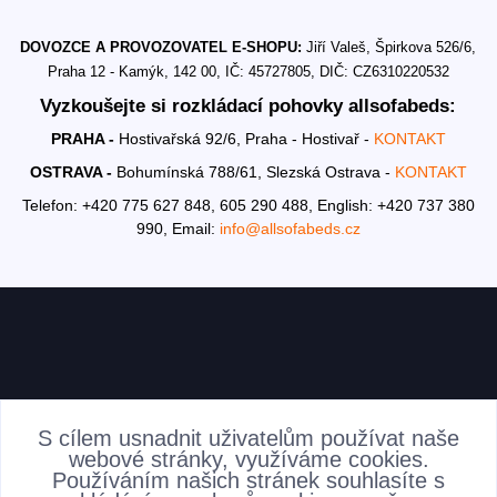
DOVOZCE A PROVOZOVATEL E-SHOPU:
Jiří Valeš, Špirkova 526/6,
Praha 12 - Kamýk, 142 00, IČ: 45727805, DIČ: CZ6310220532
Vyzkoušejte si rozkládací pohovky allsofabeds:
PRAHA -
Hostivařská 92/6, Praha - Hostivař -
KONTAKT
OSTRAVA -
Bohumínská 788/61, Slezská Ostrava -
KONTAKT
Telefon: +420 775 627 848, 605 290 488,
English: +420 737 380
990,
Email:
info@allsofabeds.cz
AKTUALITY
S cílem usnadnit uživatelům používat naše
webové stránky, využíváme cookies.
Používáním našich stránek souhlasíte s