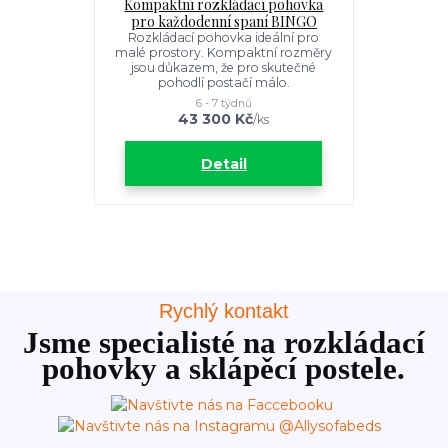
Kompaktní rozkládací pohovka
pro každodenní spaní BINGO
Rozkládací pohovka ideální pro
malé prostory. Kompaktní rozměry
jsou důkazem, že pro skutečné
pohodlí postačí málo.
6 - 7 týdnů
43 300 Kč
/
ks
Detail
Rychlý kontakt
Jsme specialisté na rozkládací
pohovky a sklápěcí postele.