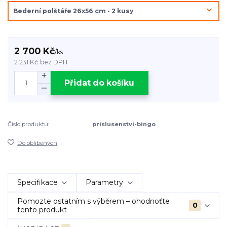
2 700 Kč
/
ks
2 231 Kč
bez DPH
Přidat do košíku
Číslo produktu:
prislusenstvi-bingo
Do oblíbených
Specifikace
Parametry
Pomozte ostatním s výběrem – ohodnoťte
0
tento produkt