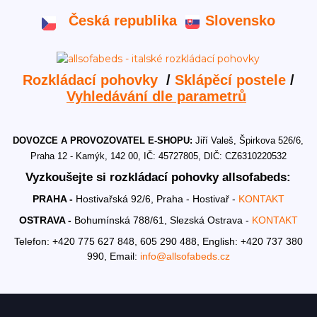
Česká republika
Slovensko
Rozkládací pohovky
/
Sklápěcí postele
/
Vyhledávání dle parametrů
DOVOZCE A PROVOZOVATEL E-SHOPU:
Jiří Valeš, Špirkova 526/6,
Praha 12 - Kamýk, 142 00, IČ: 45727805, DIČ: CZ6310220532
Vyzkoušejte si rozkládací pohovky allsofabeds:
PRAHA -
Hostivařská 92/6, Praha - Hostivař -
KONTAKT
OSTRAVA -
Bohumínská 788/61, Slezská Ostrava -
KONTAKT
Telefon: +420 775 627 848, 605 290 488,
English: +420 737 380
990,
Email:
info@allsofabeds.cz