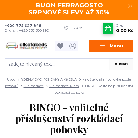
BUON FERRAGOSTO
SRPNOVÉ SLEVY AŽ 30%
+420 775 627 848
0
ks
CZK
0,00 Kč
English: +420 737 380 990
Menu
Hledat
Úvod
ROZKLÁDACÍ POHOVKY A KŘESLA
Najděte ideální pohovku podle
rozměrů
Síla matrace
Síla matrace 17 cm
BINGO - volitelné příslušenství
rozkládací pohovky
BINGO - volitelné
příslušenství rozkládací
pohovky