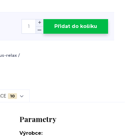
Přidat do košíku
s-relax /
ACE
10
Parametry
Výrobce