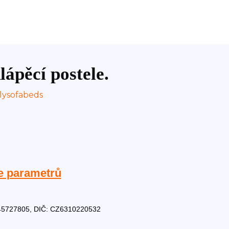
lápěcí postele.
e parametrů
Č: 45727805, DIČ: CZ6310220532