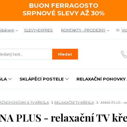
BUON FERRAGOSTO
SRPNOVÉ SLEVY AŽ 30%
výběrem
SLEVY+EXPRES
KONTAKTY - PRODEJNY
Ví
Hledat
SLA
SKLÁPĚCÍ POSTELE
RELAXAČNÍ POHOVKY 
AČNÍ POHOVKY A TV KŘESLA
RELAXAČNÍ TV KŘESLA
ANNA PLUS - rel
NA PLUS - relaxační TV kře