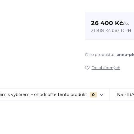
26 400 Kč
/
ks
21 818 Kč
bez DPH
Číslo produktu:
anna-plu
Do oblíbených
ím s výběrem – ohodnoťte tento produkt
INSPIR
0