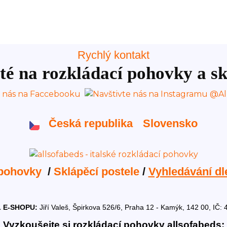
Rychlý kontakt
té na rozkládací pohovky a sk
Česká republika
Slovensko
 pohovky
/
Sklápěcí postele
/
Vyhledávání dl
 E-SHOPU:
Jiří Valeš, Špirkova 526/6, Praha 12 - Kamýk, 142 00, I
Vyzkoušejte si rozkládací pohovky allsofabeds: