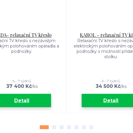
DA- relaxační TV křeslo
KAROL - relaxační TV kř
ační TV křeslo s nezávislým
Relaxační TV křeslo s nezá
ckým polohováním opěradla a
elektrickým polohováním opě
podnožky.
podnožky s možností příd
stolku.
6 - 7 týdnů
6 - 7 týdnů
37 400 Kč
34 500 Kč
/
ks
/
ks
Detail
Detail