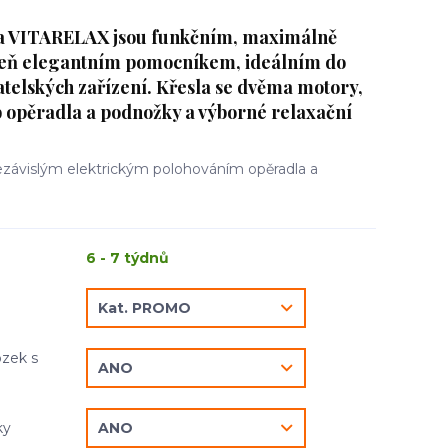
la VITARELAX jsou funkčním, maximálně
eň elegantním pomocníkem, ideálním do
atelských zařízení. Křesla se dvěma motory,
b opěradla a podnožky a výborné relaxační
nezávislým elektrickým polohováním opěradla a
6 - 7 týdnů
zek s
ky