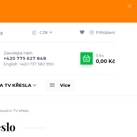
ce
CZK
Přihlášení
Zavolejte nám.
0
ks
+420 775 627 848
0,00 Kč
English: +420 737 380 990
A TV KŘESLA
Více
axační TV křeslo
slo