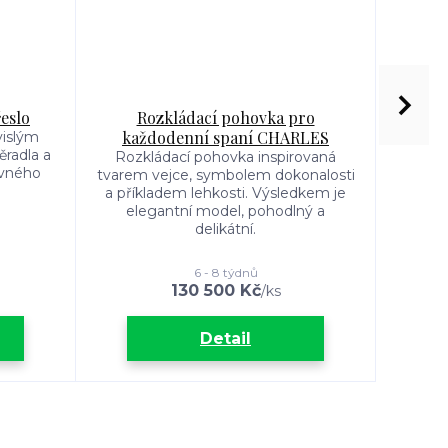
eslo
Rozkládací pohovka pro
Komp
každodenní spaní CHARLES
pro
vislým
radla a
Rozkládací pohovka inspirovaná
Kla
avného
tvarem vejce, symbolem dokonalosti
poh
a příkladem lehkosti. Výsledkem je
elegantní model, pohodlný a
delikátní.
6 - 8 týdnů
130 500 Kč
/
ks
Detail