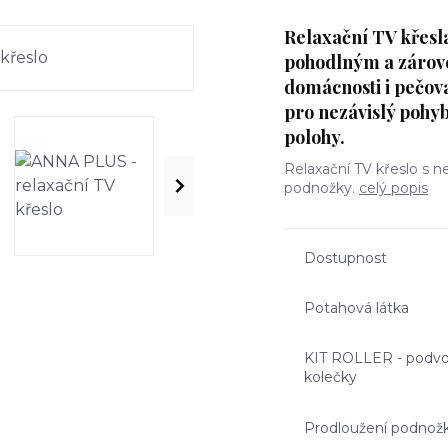
Relaxační TV křes
pohodlným a zárov
domácnosti i pečov
pro nezávislý pohy
polohy.
Relaxační TV křeslo s 
podnožky.
celý popis
Dostupnost
Potahová látka
KIT ROLLER - podvo
kolečky
Prodloužení podnož