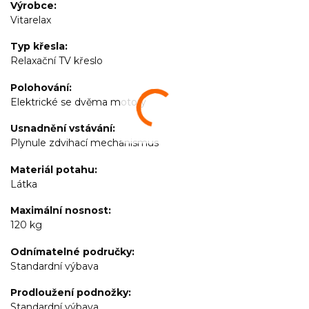
Výrobce
Vitarelax
Typ křesla
Relaxační TV křeslo
Polohování
Elektrické se dvěma motory
Usnadnění vstávání
Plynule zdvihací mechanismus
Materiál potahu
Látka
Maximální nosnost
120 kg
Odnímatelné područky
Standardní výbava
Prodloužení podnožky
Standardní výbava