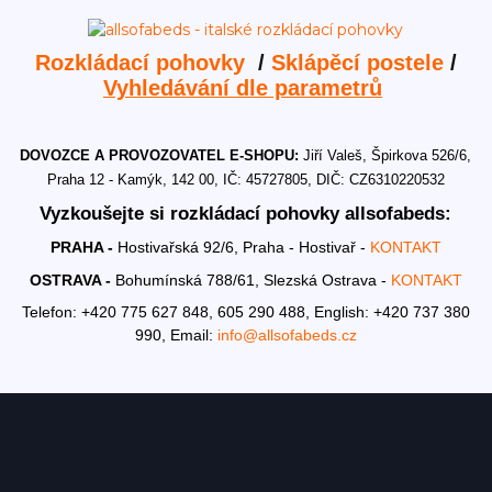
Rozkládací pohovky
/
Sklápěcí postele
/
Vyhledávání dle parametrů
DOVOZCE A PROVOZOVATEL E-SHOPU:
Jiří Valeš, Špirkova 526/6,
Praha 12 - Kamýk, 142 00, IČ: 45727805, DIČ: CZ6310220532
Vyzkoušejte si rozkládací pohovky allsofabeds:
PRAHA -
Hostivařská 92/6, Praha - Hostivař -
KONTAKT
OSTRAVA -
Bohumínská 788/61, Slezská Ostrava -
KONTAKT
Telefon: +420 775 627 848, 605 290 488,
English: +420 737 380
990,
Email:
info@allsofabeds.cz