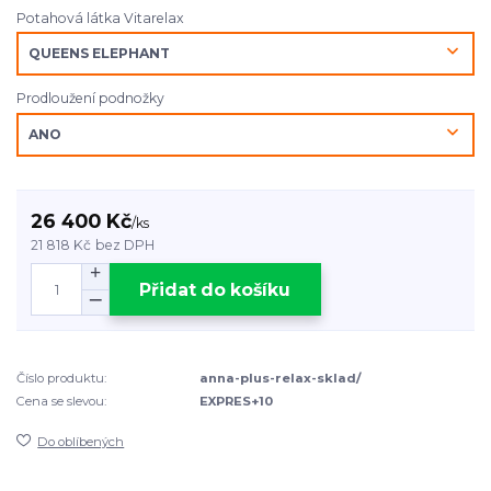
Potahová látka Vitarelax
Prodloužení podnožky
26 400 Kč
/
ks
21 818 Kč
bez DPH
Přidat do košíku
Číslo produktu:
anna-plus-relax-sklad/
Cena se slevou:
EXPRES+10
Do oblíbených