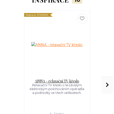
Doprava ZDARMA
Doprava ZDARM
ANNA - relaxační TV křeslo
GILDA- 
Relaxační TV křeslo s nezávislým
Relaxační 
elektrickým polohováním opěradla
elektrický
a podnožky ve třech velikostech.
6 - 7 týdnů