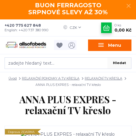
BUON FERRAGOSTO
SRPNOVÉ SLEVY AŽ 30%
+420 775 627 848
0
ks
CZK
0,00 Kč
English: +420 737 380 990
Menu
Hledat
Úvod
RELAXAČNÍ POHOVKY A TV KŘESLA
RELAXAČNÍ TV KŘESLA
ANNA PLUS EXPRES - relaxační TV křeslo
ANNA PLUS EXPRES -
relaxační TV křeslo
Doprava ZDARMA