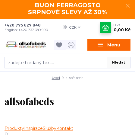
BUON FERRAGOSTO
SRPNOVÉ SLEVY AŽ 30%
+420 775 627 848
0
ks
CZK
0,00 Kč
English: +420 737 380 990
Menu
Hledat
Úvod
allsofabeds
allsofabeds
Produkty
Inspirace
Služby
Kontakt
🔍