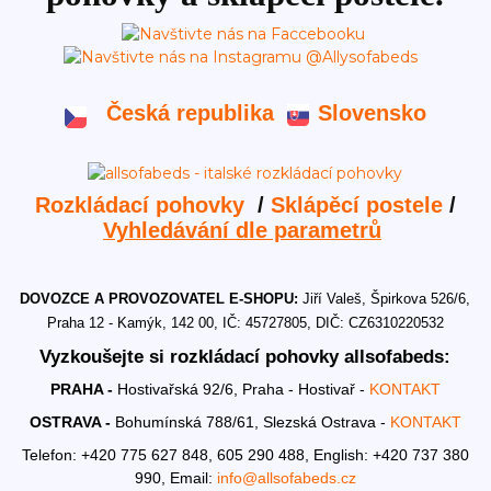
Česká republika
Slovensko
Rozkládací pohovky
/
Sklápěcí postele
/
Vyhledávání dle parametrů
DOVOZCE A PROVOZOVATEL E-SHOPU:
Jiří Valeš, Špirkova 526/6,
Praha 12 - Kamýk, 142 00, IČ: 45727805, DIČ: CZ6310220532
Vyzkoušejte si rozkládací pohovky allsofabeds:
PRAHA -
Hostivařská 92/6, Praha - Hostivař -
KONTAKT
OSTRAVA -
Bohumínská 788/61, Slezská Ostrava -
KONTAKT
Telefon: +420 775 627 848, 605 290 488,
English: +420 737 380
990,
Email:
info@allsofabeds.cz