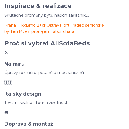
Inspirace & realizace
Skutečné proměny bytů našich zákazníků.
Praha 1+kk
Brno 2+kk
Ostrava loft
Hradec seniorské
bydlení
Plzeň pronájem
Tábor chata
Proč si vybrat AllSofaBeds
🛠
Na míru
Úpravy rozměrů, potahů a mechanismů.
🇮🇹
Italský design
Tovární kvalita, dlouhá životnost.
🚚
Doprava & montáž