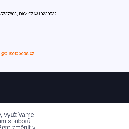
Č: 45727805, DIČ: CZ6310220532
o@allsofabeds.cz
y, využíváme
ním souborů
žete změnit v