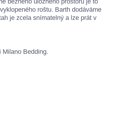
ě běžného úložného prostoru je to
u vyklopeného roštu. Barth dodáváme
h je zcela snímatelný a lze prát v
i Milano Bedding.