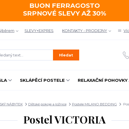
BUON FERRAGOSTO
SRPNOVÉ SLEVY AŽ 30%
výběrem
SLEVY+EXPRES
KONTAKTY - PRODEJNY
Ví
Hledat
SLA
SKLÁPĚCÍ POSTELE
RELAXAČNÍ POHOVKY 
LSKÝ NÁBYTEK
Dětské pokoje a ložnice
Postele MILANO BEDDING
Pos
Postel VICTORIA