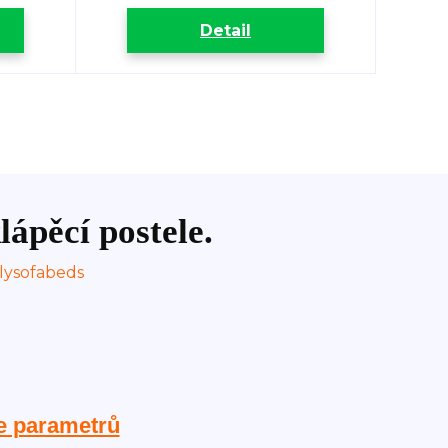
Detail
lápěcí postele.
e parametrů