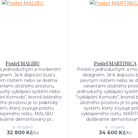
Postel MALIBU
Postel MARTINICA
 s jednoduchým a moderním
Postel s jednoduchým a m
gnem. Je k dispozici buď s
designem. Je k dispozici 
ým roštem nebo se dvěma
pevným roštem nebo se 
antami úložného prostoru,
variantami úložného pros
uchý vyklápěcí systém nebo
jednoduchý vyklápěcí syst
pění Komodo", kromě běžného
"vyklápění Komodo", kromě 
ého prostoru je to praktický
úložného prostoru je to pra
tém, který zvyšuje polohu
systém, který zvyšuje po
lopeného roštu. MALIBU
vyklopeného roštu. MART
áváme demontovaný pr...
dodáváme demontovaný
6 - 8 týdnů
6 - 7 týdnů
32 800 Kč
34 600 Kč
/
ks
/
ks