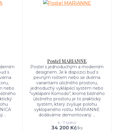
Postel MARIANNE
oderním
Postel s jednoduchým a moderním
buď s
designem. Je k dispozici buď s
dvěma
pevným roštem nebo se dvěma
toru,
variantami úložného prostoru,
ém nebo
jednoduchý vyklápěcí systém nebo
běžného
"vyklápění Komodo", kromě běžného
ktický
úložného prostoru je to praktický
lohu
systém, který zvyšuje polohu
INICA
vyklopeného roštu. MARIANNE
...
dodáváme demontovaný ...
6 - 7 týdnů
34 200 Kč
/
ks