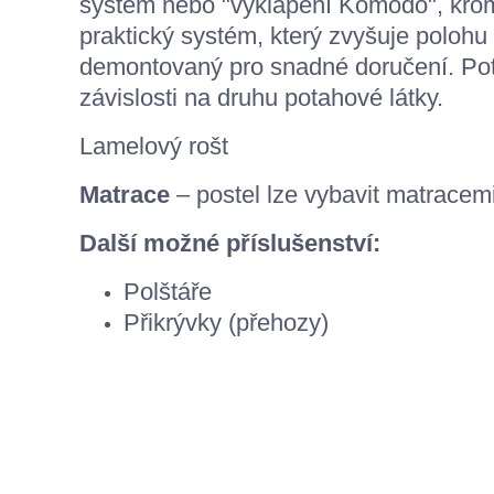
systém nebo "vyklápění Komodo", krom
praktický systém, který zvyšuje poloh
demontovaný pro snadné doručení. Pota
závislosti na druhu potahové látky.
Lamelový rošt
Matrace
– postel lze vybavit matracem
Další možné příslušenství:
Polštáře
Přikrývky (přehozy)