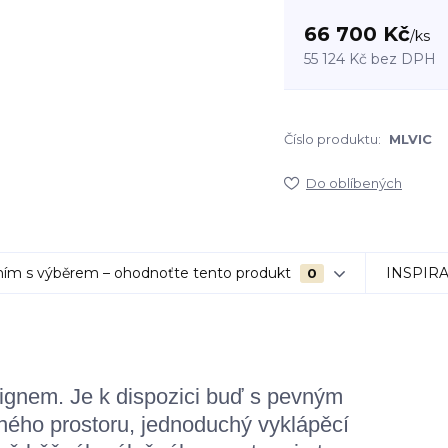
66 700 Kč
/
ks
55 124 Kč
bez DPH
Číslo produktu:
MLVIC
Do oblíbených
ím s výběrem – ohodnoťte tento produkt
INSPIR
0
gnem. Je k dispozici buď s pevným
ného prostoru, jednoduchý vyklápěcí