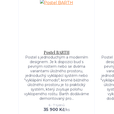
Postel BARTH
Postel s jednoduchým a moderním
Postel
designem. Je k dispozici buď s
desi
pevným roštem nebo se dvěma
pevn
variantami úložného prostoru,
vari
jednoduchý vyklápěcí systém nebo
jednod
"vyklápění Komodo", kromě běžného
"vyklá
úložného prostoru je to praktický
úložn
systém, který zvyšuje polohu
sys
vyklopeného roštu. Barth dodáváme
vyk
demontovaný pro...
dod
6 - 7 týdnů
35 900 Kč
/
ks