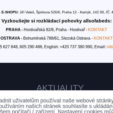
 E-SHOPU:
Jiří Valeš, Špirkova 526/6, Praha 12 - Kamýk, 142 00, I
Vyzkoušejte si rozkládací pohovky allsofabeds:
PRAHA -
Hostivařská 92/6, Praha - Hostivař -
KONTAKT
OSTRAVA -
Bohumínská 788/61, Slezská Ostrava -
KONTAKT
5 627 848, 605 290 488,
English: +420 737 380 990,
Email:
inf
AKTUALITY
adnit uživatelům používat naše webové stránk
oužíváním našich stránek souhlasíte s ukládá
šem počítači / zařízení. Nastavení cookies mů