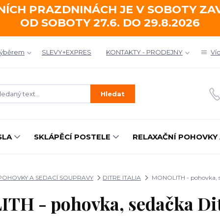
NÍCH PRAZDNINÁCH JE V SOBOTY Z
OD SOBOTY 27.6. DO 29.8.2026
výběrem
SLEVY+EXPRES
KONTAKTY - PRODEJNY
Ví
Hledat
SLA
SKLÁPĚCÍ POSTELE
RELAXAČNÍ POHOVKY 
 POHOVKY A SEDACÍ SOUPRAVY
DITRE ITALIA
MONOLITH - pohovka, se
H - pohovka, sedačka Ditr