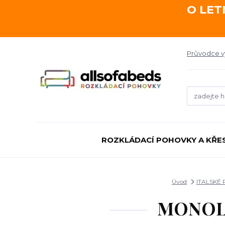
O LET
Průvodce 
ROZKLÁDACÍ POHOVKY A KŘE
Úvod
ITALSKÉ
MONOLIT