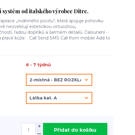
 systém od italského výrobce Ditre.
Inspirace „rodinného pocitu“, která spojuje pohovku
ré nezveličují estetickou virtuozitou,
čností, řadou doplňků a šarmem detailů. Čalounění -
a pravé kůže. Call Send SMS Call from mobile Add to
6 - 7 týdnů
Přidat do košíku