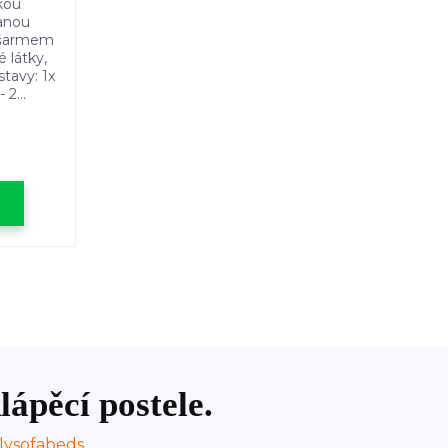
ckou
vanou
a šarmem
 látky,
tavy: 1x
 2...
lápěcí postele.