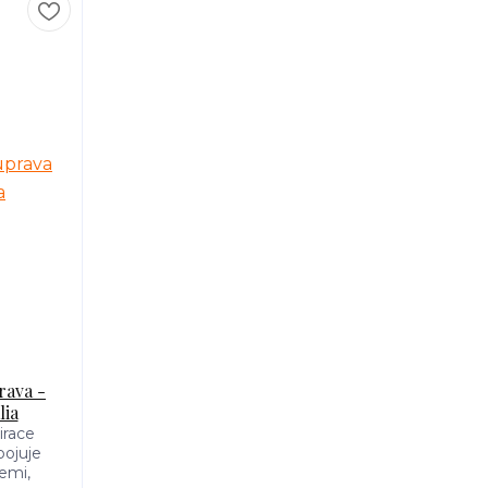
rava -
lia
irace
pojuje
emi,