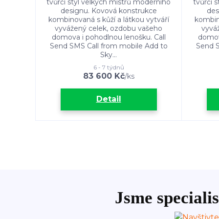
tvůrčí styl velkých mistrů moderního
tvůrčí 
designu. Kovová konstrukce
des
kombinovaná s kůží a látkou vytváří
kombino
vyvážený celek, ozdobu vašeho
vyvá
domova i pohodlnou lenošku. Call
domov
Send SMS Call from mobile Add to
Send S
Sky...
6 - 7 týdnů
83 600 Kč
/
ks
Detail
Jsme specialis