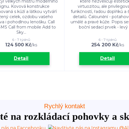
styl velkých mistrů moderního
které nezveličují esteti
ignu. Kovová konstrukce
virtuozitou, ale privilego
vaná s kůží a látkou vytváří
funkčností, řadou doplňků 
žený celek, ozdobu vašeho
detailů. Čalounění - potahové
a i pohodlnou lenošku. Call
umělé a pravé kůže. Popis ses
MS Call from mobile Add to
boční sedací prvek - levý -
Sky...
6 - 7 týdnů
6 - 7 týdnů
124 500 Kč
254 200 Kč
/
ks
/
ks
Detail
Detail
Rychlý kontakt
té na rozkládací pohovky a sk