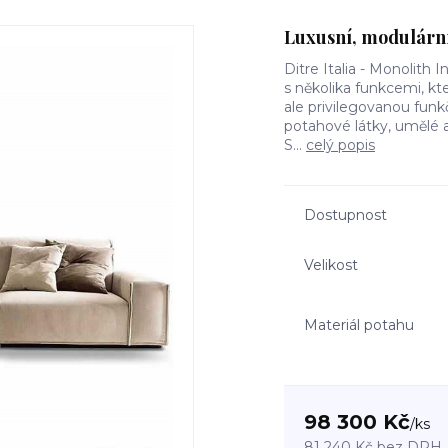
Luxusní, modulární
Ditre Italia - Monolith 
s několika funkcemi, kte
ale privilegovanou funk
potahové látky, umělé 
S...
celý popis
Dostupnost
Velikost
Materiál potahu
98 300 Kč
/
ks
81 240 Kč
bez DPH