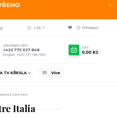
AVŘENO
ce
CZK
Přihlášení
Zavolejte nám.
0
ks
+420 775 627 848
0,00 Kč
English: +420 737 380 990
A TV KŘESLA
Více
dačka Ditre Italia
e Italia