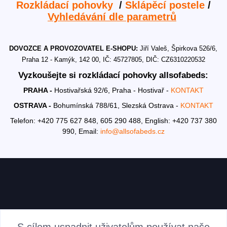
Rozkládací pohovky
/
Sklápěcí postele
/
Vyhledávání dle parametrů
DOVOZCE A PROVOZOVATEL E-SHOPU:
Jiří Valeš, Špirkova 526/6,
Praha 12 - Kamýk, 142 00, IČ: 45727805, DIČ: CZ6310220532
Vyzkoušejte si rozkládací pohovky allsofabeds:
PRAHA -
Hostivařská 92/6, Praha - Hostivař -
KONTAKT
OSTRAVA -
Bohumínská 788/61, Slezská Ostrava -
KONTAKT
Telefon: +420 775 627 848, 605 290 488,
English: +420 737 380
990,
Email:
info@allsofabeds.cz
AKTUALITY
S cílem usnadnit uživatelům používat naše