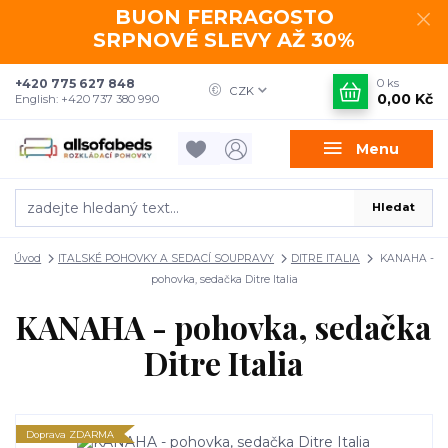
BUON FERRAGOSTO
SRPNOVÉ SLEVY AŽ 30%
+420 775 627 848
0
ks
CZK
0,00 Kč
English: +420 737 380 990
Menu
Hledat
Úvod
ITALSKÉ POHOVKY A SEDACÍ SOUPRAVY
DITRE ITALIA
KANAHA -
pohovka, sedačka Ditre Italia
KANAHA - pohovka, sedačka
Ditre Italia
Doprava ZDARMA