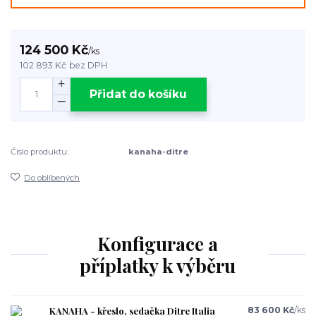
124 500 Kč
/
ks
102 893 Kč
bez DPH
Přidat do košíku
Číslo produktu:
kanaha-ditre
Do oblíbených
Konfigurace a
příplatky k výběru
KANAHA - křeslo, sedačka Ditre Italia
83 600 Kč
/
ks