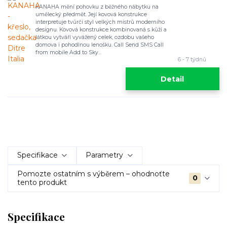
KANAHA mění pohovku z běžného nábytku na
umělecký předmět. Její kovová konstrukce
interpretuje tvůrčí styl velkých mistrů moderního
designu. Kovová konstrukce kombinovaná s kůží a
látkou vytváří vyvážený celek, ozdobu vašeho
domova i pohodlnou lenošku. Call Send SMS Call
from mobile Add to Sky...
6 - 7 týdnů
Detail
Specifikace
Parametry
Pomozte ostatním s výběrem – ohodnoťte
0
tento produkt
Specifikace