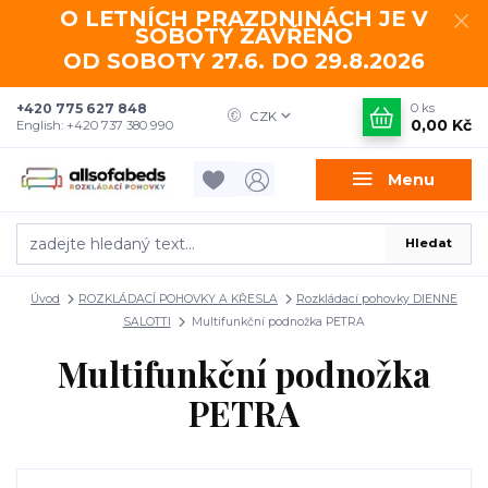
O LETNÍCH PRAZDNINÁCH JE V
SOBOTY ZAVŘENO
OD SOBOTY 27.6. DO 29.8.2026
+420 775 627 848
0
ks
CZK
0,00 Kč
English: +420 737 380 990
Menu
Hledat
Úvod
ROZKLÁDACÍ POHOVKY A KŘESLA
Rozkládací pohovky DIENNE
SALOTTI
Multifunkční podnožka PETRA
Multifunkční podnožka
PETRA