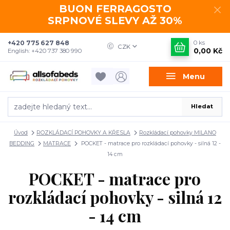
BUON FERRAGOSTO
SRPNOVÉ SLEVY AŽ 30%
+420 775 627 848
0
ks
CZK
0,00 Kč
English: +420 737 380 990
Menu
Hledat
Úvod
ROZKLÁDACÍ POHOVKY A KŘESLA
Rozkládací pohovky MILANO
BEDDING
MATRACE
POCKET - matrace pro rozkládací pohovky - silná 12 -
14 cm
POCKET - matrace pro
rozkládací pohovky - silná 12
- 14 cm