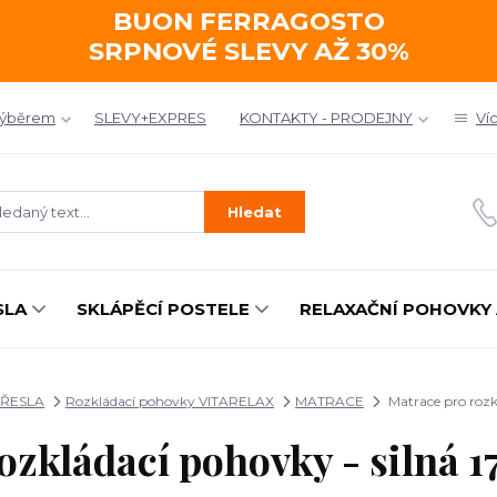
BUON FERRAGOSTO
SRPNOVÉ SLEVY AŽ 30%
výběrem
SLEVY+EXPRES
KONTAKTY - PRODEJNY
Ví
Hledat
SLA
SKLÁPĚCÍ POSTELE
RELAXAČNÍ POHOVKY 
KŘESLA
Rozkládací pohovky VITARELAX
MATRACE
Matrace pro rozk
ozkládací pohovky - silná 