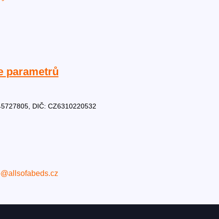
e parametrů
Č: 45727805, DIČ: CZ6310220532
o@allsofabeds.cz