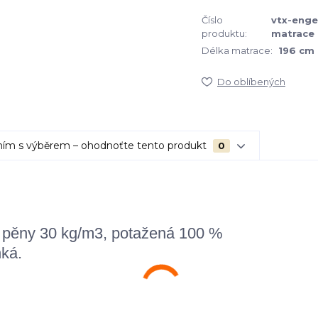
Číslo
vtx-enge
produktu:
matrace
Délka matrace:
196 cm
Do oblíbených
ím s výběrem – ohodnoťte tento produkt
0
 pěny 30 kg/m3, potažená 100 %
hká.