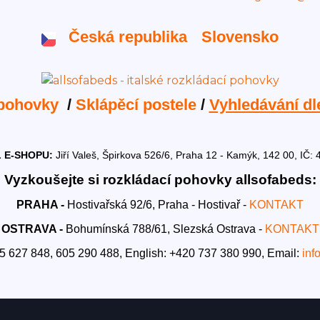
Česká republika
Slovensko
 pohovky
/
Sklápěcí postele
/
Vyhledávání dl
 E-SHOPU:
Jiří Valeš, Špirkova 526/6, Praha 12 - Kamýk, 142 00, I
Vyzkoušejte si rozkládací pohovky allsofabeds:
PRAHA -
Hostivařská 92/6, Praha - Hostivař -
KONTAKT
OSTRAVA -
Bohumínská 788/61, Slezská Ostrava -
KONTAKT
5 627 848, 605 290 488,
English: +420 737 380 990,
Email:
inf