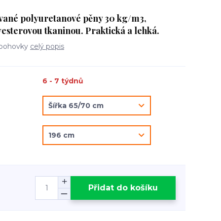
vané polyuretanové pěny 30 kg/m3,
esterovou tkaninou. Praktická a lehká.
í pohovky
celý popis
6 - 7 týdnů
Přidat do košíku