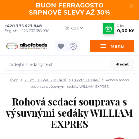
BUON FERRAGOSTO
SRPNOVÉ SLEVY AŽ 30%
+420 775 627 848
0
ks
CZK
0,00 Kč
English: +420 737 380 990
Menu
Hledat
Úvod
SLEVY + EXPRES DODÁNÍ
EXPRES DODÁNÍ
Rohová sedací
souprava s výsuvnými sedáky WILLIAM EXPRES
Rohová sedací souprava s
výsuvnými sedáky WILLIAM
EXPRES