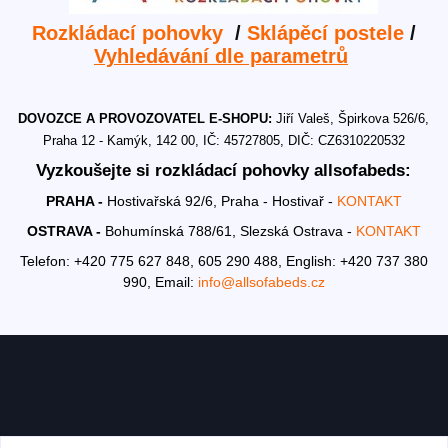
Rozkládací pohovky
/
Sklápěcí postele
/
Vyhledávání dle parametrů
DOVOZCE A PROVOZOVATEL E-SHOPU:
Jiří Valeš, Špirkova 526/6,
Praha 12 - Kamýk, 142 00, IČ: 45727805, DIČ: CZ6310220532
Vyzkoušejte si rozkládací pohovky allsofabeds:
PRAHA -
Hostivařská 92/6, Praha - Hostivař -
KONTAKT
OSTRAVA -
Bohumínská 788/61, Slezská Ostrava -
KONTAKT
Telefon: +420 775 627 848, 605 290 488,
English: +420 737 380
990,
Email:
info@allsofabeds.cz