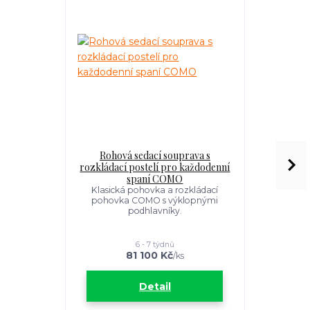
Rohová sedací souprava s
Rozkl
rozkládací postelí pro každodenní
každod
spaní COMO
Originální 
své kontras
Klasická pohovka a rozkládací
pohovka COMO s výklopnými
podhlavníky.
6 - 7 týdnů
81 100 Kč
4
/
ks
Detail