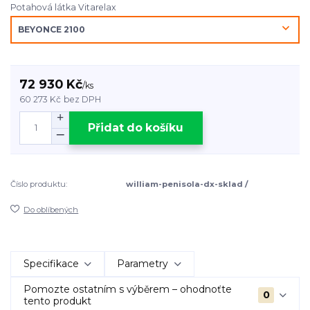
Potahová látka Vitarelax
72 930 Kč
/
ks
60 273 Kč
bez DPH
Přidat do košíku
Číslo produktu:
william-penisola-dx-sklad /
Do oblíbených
Specifikace
Parametry
Pomozte ostatním s výběrem – ohodnoťte
0
tento produkt