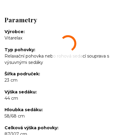
Parametry
Výrobce
Vitarelax
Typ pohovky
Relaxační pohovka nebo rohová sedací souprava s
výsuvnými sedáky
Šířka područek
23 cm
Výška sedáku
44 cm
Hloubka sedáku
58/68 cm
Celková výška pohovky
87/107 cm